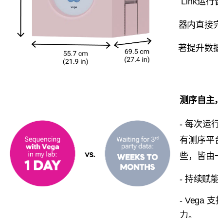
Link运行
器内直接完成包
著提升数据产
测序自主
- 每次
有测序平
些，皆由
- 持续
- Ve
力。