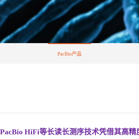
PacBio产品
PacBio HiFi等长读长测序技术凭借